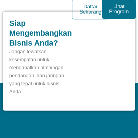
Lihat
Daftar
Program
Sekarang
Siap
Mengembangkan
Bisnis Anda?
Jangan lewatkan
kesempatan untuk
mendapatkan bimbingan,
pendanaan, dan jaringan
yang tepat untuk bisnis
Anda