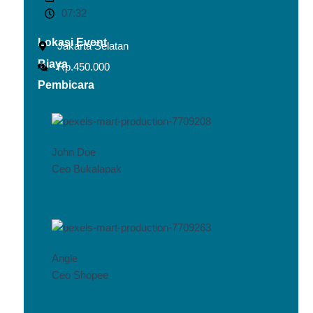
07:32
Lokasi Event
Jakarta Selatan
Biaya
Rp.450.000
Pembicara
John Doe
Ceo Bukalapak
Angle
Ceo Shopee