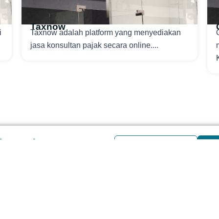
Taxnow
i
Taxnow adalah platform yang menyediakan
jasa konsultan pajak secara online....
is Anda?
Li
Daftar Sekarang
tkan bimbingan, pendanaan,