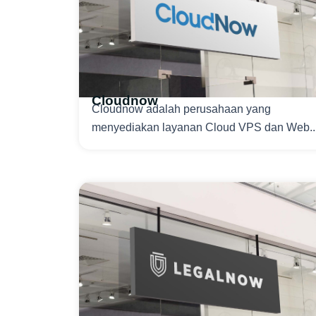
Cloudnow
Cloudnow adalah perusahaan yang
menyediakan layanan Cloud VPS dan Web..