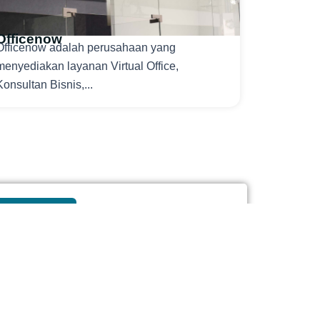
Officenow
Officenow adalah perusahaan yang
menyediakan layanan Virtual Office,
Konsultan Bisnis,...
hat Program