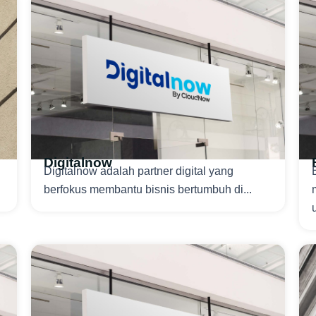
Digitalnow
Digitalnow adalah partner digital yang
berfokus membantu bisnis bertumbuh di...