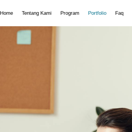
Home
Tentang Kami
Program
Portfolio
Faq