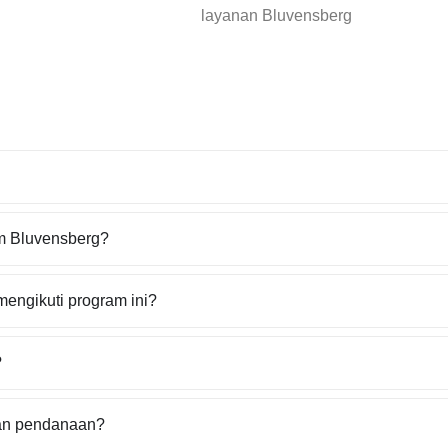
layanan Bluvensberg
m Bluvensberg?
mengikuti program ini?
?
an pendanaan?