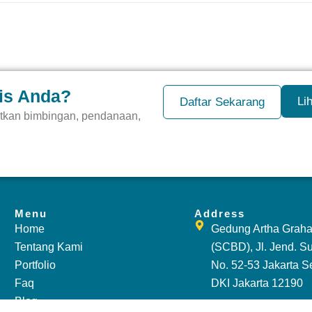
is Anda?
Li
Daftar Sekarang
tkan bimbingan, pendanaan,
Menu
Address
Home
Gedung Artha Graha,
Tentang Kami
(SCBD), Jl. Jend. S
Portfolio
No. 52-53 Jakarta Se
Faq
DKI Jakarta 12190
Blog