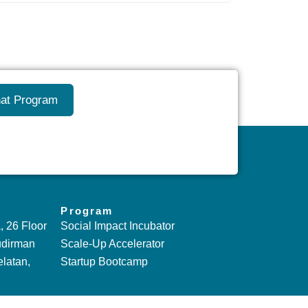
hat Program
Program
 26 Floor
Social Impact Incubator
udirman
Scale-Up Accelerator
latan,
Startup Bootcamp