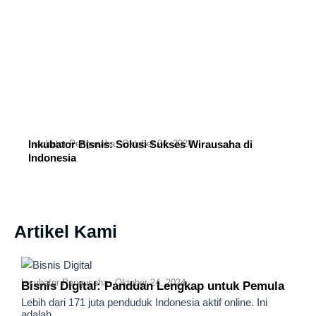
Incubator Pengusaha
Inkubator Bisnis: Solusi Sukses Wirausaha di
Oktober 24, 2024
Indonesia
Artikel Kami
Incubator Pengusaha
Oktober 24, 2024
Bisnis Digital: Panduan Lengkap untuk Pemula
Lebih dari 171 juta penduduk Indonesia aktif online. Ini
adalah...