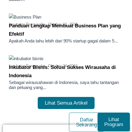
Incubator Pengusaha
Oktober 24, 2024
Panduan Lengkap Membuat Business Plan yang
Efektif
Apakah Anda tahu lebih dari 90% startup gagal dalam 5...
Incubator Pengusaha
Oktober 24, 2024
Inkubator Bisnis: Solusi Sukses Wirausaha di
Indonesia
Sebagai wirausahawan di Indonesia, saya tahu tantangan
dan peluang yang...
Lihat Semua Artikel
Lihat
Daftar
Program
Sekarang