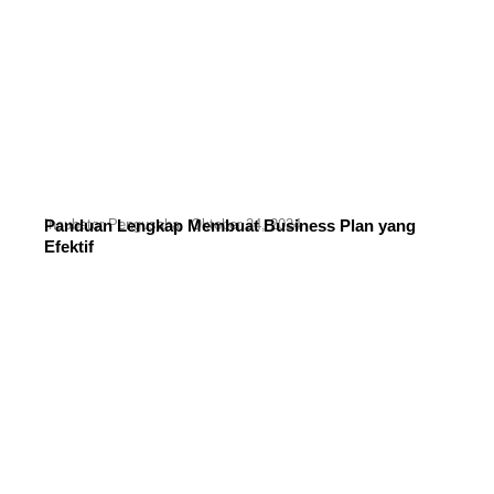
Incubator Pengusaha
Panduan Lengkap Membuat Business Plan yang
Oktober 24, 2024
Efektif