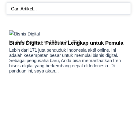
Search
...
Incubator Pengusaha
Oktober 24, 2024
Bisnis Digital: Panduan Lengkap untuk Pemula
Lebih dari 171 juta penduduk Indonesia aktif online. Ini
adalah kesempatan besar untuk memulai bisnis digital.
Sebagai pengusaha baru, Anda bisa memanfaatkan tren
bisnis digital yang berkembang cepat di Indonesia. Di
panduan ini, saya akan...